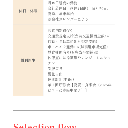
月15日程度の勤務
会社公休日：週休2日制(土日）祝日、
休日・休暇
夏季、年末年始
※会社カレンダーによる
扶養内勤務OK
交通費規定支給(公共交通機関全額/車
通勤・自転車通勤も規定支給)
車・バイク通勤OK(無料駐車場完備)
昼食補助有り(お弁当半額補助)
休憩室には冷蔵庫やレンジ・ミニキッ
福利厚生
チン
制服貸与
髪色自由
健康診断(年1回)
年１回研修会【発表・食事会（2026年
は７月に高級中華！）】
Selection flow