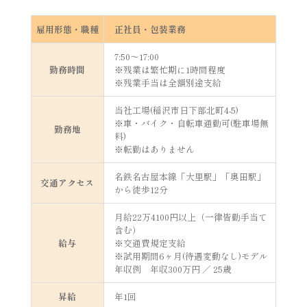
雇用形態・職種
正社員・包装業務
7:50～17:00
勤務時間
※残業は繁忙期に1時間程度
※残業手当は全額別途支給
当社工場(稲沢市日下部北町4-5)
※車・バイク・自転車通勤可(駐車場無
勤務地
料)
※転勤はありません
名鉄名古屋本線「大里駅」「奥田駅」
交通アクセス
から徒歩12分
月給22万4100円以上（一律皆勤手当て
含む）
給与
※交通費規定支給
※試用期間6ヶ月(待遇変動なし)モデル
年収例 年収300万円 ／ 25歳
昇給
年1回