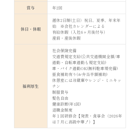
賞与
年2回
週休2日制(土日）祝日、夏季、年末年
始 ※会社カレンダーによる
休日・休暇
有給休暇（入社6ヶ月後付与）
産前・産後休暇
社会保険完備
交通費規定支給(公共交通機関全額/車
通勤・自転車通勤も規定支給)
車・バイク通勤OK(無料駐車場完備)
昼食補助有り(お弁当半額補助)
休憩室には冷蔵庫やレンジ・ミニキッ
福利厚生
チン
制服貸与
髪色自由
健康診断(年1回)
退職金制度
年１回研修会【発表・食事会（2026年
は７月に高級中華！）】