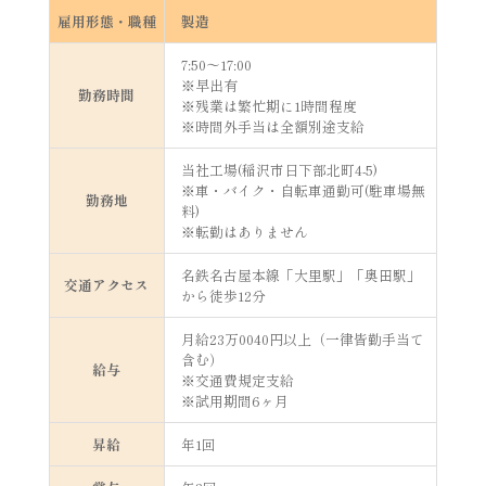
雇用形態・職種
製造
7:50～17:00
※早出有
勤務時間
※残業は繁忙期に1時間程度
※時間外手当は全額別途支給
当社工場(稲沢市日下部北町4-5)
※車・バイク・自転車通勤可(駐車場無
勤務地
料)
※転勤はありません
名鉄名古屋本線「大里駅」「奥田駅」
交通アクセス
から徒歩12分
月給23万0040円以上（一律皆勤手当て
含む）
給与
※交通費規定支給
※試用期間6ヶ月
昇給
年1回