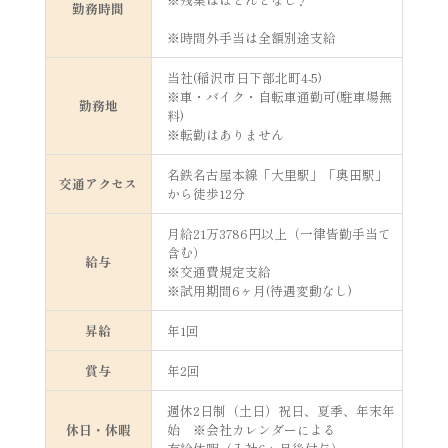
勤務時間
※時間外手当は全額別途支給
当社(稲沢市日下部北町4-5)
※車・バイク・自転車通勤可(駐車場無
勤務地
料)
※転勤はありません
名鉄名古屋本線「大里駅」「奥田駅」
交通アクセス
から徒歩12分
月給21万3786円以上（一律皆勤手当て
含む）
給与
※交通費規定支給
※試用期間6ヶ月(待遇変動なし)
昇給
年1回
賞与
年2回
週休2日制（土日）祝日、夏季、年末年
休日・休暇
始 ※会社カレンダーによる