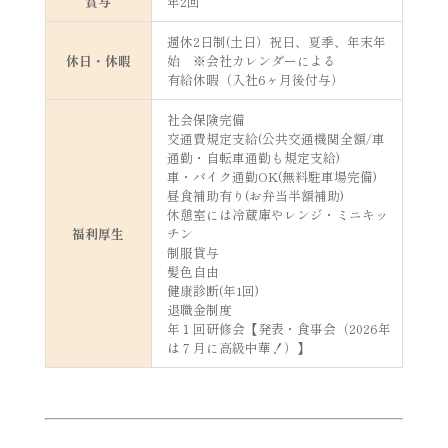
賞与
年2回
週休2日制(土日）祝日、夏季、年末年
休日・休暇
始 ※会社カレンダーによる
有給休暇（入社6ヶ月後付与）
社会保険完備
交通費規定支給(公共交通機関全額/車
通勤・自転車通勤も規定支給)
車・バイク通勤OK(無料駐車場完備)
昼食補助有り(お弁当半額補助)
休憩室には冷蔵庫やレンジ・ミニキッ
福利厚生
チン
制服貸与
髪色自由
健康診断(年1回)
退職金制度
年１回研修会【発表・食事会（2026年
は７月に高級中華！）】