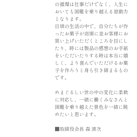
の循環は仕事だけでなく、人生に
おいても困難を乗り越える原動力
となります。
日頃の生活の中で、自分たちが作
ったお菓子が店頭に並お客様にお
買い上げいただくところを目にし
たり、時には製品の感想のお手紙
をいただいたりする時は本当に嬉
しく、より喜んでいただけるお菓
子を作ろうと身も引き締まるもの
です。
めまぐるしい世の中の変化に柔軟
に対応し、一緒に働くみなさんと
困難を乗り越えた景色を一緒に眺
めたいと思います。
■取締役会長 森 清次