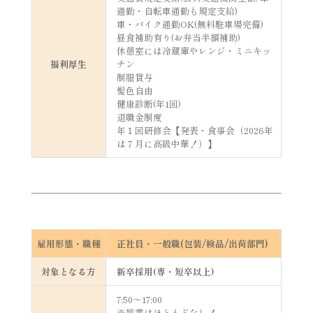
通勤・自転車通勤も規定支給)
車・バイク通勤OK(無料駐車場完備)
昼食補助有り(お弁当半額補助)
休憩室には冷蔵庫やレンジ・ミニキッ
福利厚生
チン
制服貸与
髪色自由
健康診断(年1回)
退職金制度
年１回研修会【発表・食事会（2026年
は７月に高級中華！）】
雇用形態・職種
正社員・一般職(包装/検品/出荷部門)
対象となる方
新卒採用(専・短卒以上)
7:50～17:00
※残業はほとんどなし！