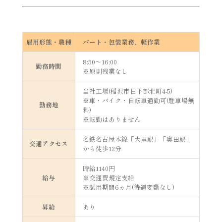
雇用形態・職種
パート・包装業務、軽作業
8:50～16:00
勤務時間
※原則残業なし
当社工場(稲沢市日下部北町4-5)
※車・バイク・自転車通勤可(駐車場無
勤務地
料)
※転勤はありません
名鉄名古屋本線「大里駅」「奥田駅」
交通アクセス
から徒歩12分
時給1140円
給与
※交通費規定支給
※試用期間6ヵ月(待遇変動なし)
昇給
あり