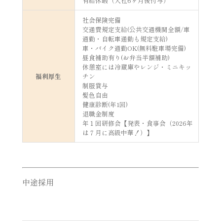
有給休暇（入社6ヶ月後付与）
社会保険完備
交通費規定支給(公共交通機関全額/車
通勤・自転車通勤も規定支給)
車・バイク通勤OK(無料駐車場完備)
昼食補助有り(お弁当半額補助)
休憩室には冷蔵庫やレンジ・ミニキッ
福利厚生
チン
制服貸与
髪色自由
健康診断(年1回)
退職金制度
年１回研修会【発表・食事会（2026年
は７月に高級中華！）】
中途採用