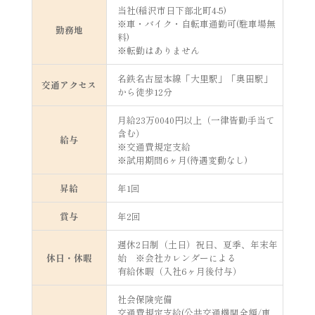
当社(稲沢市日下部北町4-5)
※車・バイク・自転車通勤可(駐車場無
勤務地
料)
※転勤はありません
名鉄名古屋本線「大里駅」「奥田駅」
交通アクセス
から徒歩12分
月給23万0040円以上（一律皆勤手当て
含む）
給与
※交通費規定支給
※試用期間6ヶ月(待遇変動なし)
昇給
年1回
賞与
年2回
週休2日制（土日）祝日、夏季、年末年
休日・休暇
始 ※会社カレンダーによる
有給休暇（入社6ヶ月後付与）
社会保険完備
交通費規定支給(公共交通機関全額/車